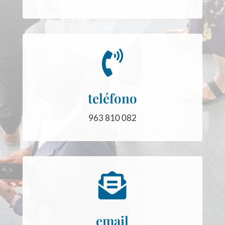

teléfono
963 810 082

email