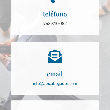
teléfono
963 810 082

email
info@abicabogados.com