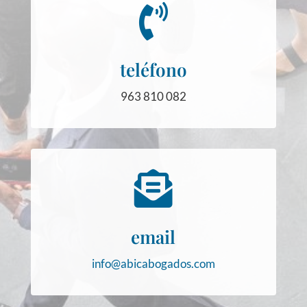

teléfono
963 810 082

email
info@abicabogados.com